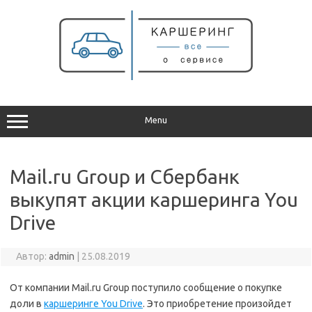
Перейти
к
содержимому
Menu
Mail.ru Group и Сбербанк
выкупят акции каршеринга You
Drive
Автор:
admin
|
25.08.2019
От компании Mail.ru Group поступило сообщение о покупке
доли в
каршеринге You Drive
. Это приобретение произойдет