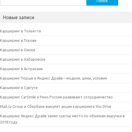
Новые записи
Каршеринг в Тольятти
Каршеринг в Пскове
Каршеринг в Омске
Каршеринг в Хабаровске
Каршеринг в Астрахани
Каршеринг Порше в Яндекс Драйв – модели, цены, условия
Каршеринг в Сургуте
Каршеринг CarSmile и Рено Россия развивают сотрудничество
Mail.ru Group и Сбербанк выкупят акции каршеринга You Drive
Каршеринг Яндекс Драйв занял третье место по объемам выручки в
2018 году