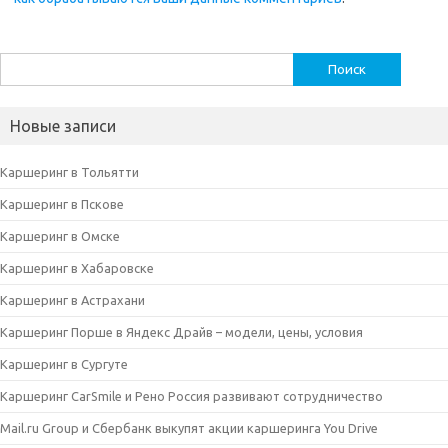
Найти:
Новые записи
Каршеринг в Тольятти
Каршеринг в Пскове
Каршеринг в Омске
Каршеринг в Хабаровске
Каршеринг в Астрахани
Каршеринг Порше в Яндекс Драйв – модели, цены, условия
Каршеринг в Сургуте
Каршеринг CarSmile и Рено Россия развивают сотрудничество
Mail.ru Group и Сбербанк выкупят акции каршеринга You Drive