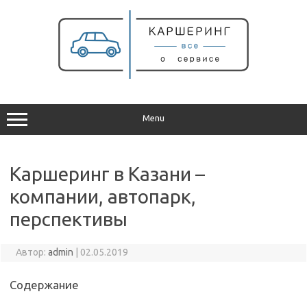
Перейти
к
содержимому
Menu
Каршеринг в Казани –
компании, автопарк,
перспективы
Автор:
admin
|
02.05.2019
Содержание