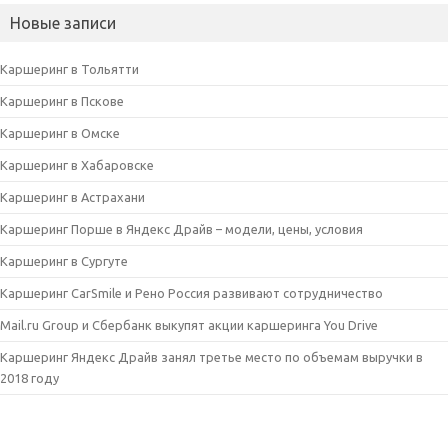
Новые записи
Каршеринг в Тольятти
Каршеринг в Пскове
Каршеринг в Омске
Каршеринг в Хабаровске
Каршеринг в Астрахани
Каршеринг Порше в Яндекс Драйв – модели, цены, условия
Каршеринг в Сургуте
Каршеринг CarSmile и Рено Россия развивают сотрудничество
Mail.ru Group и Сбербанк выкупят акции каршеринга You Drive
Каршеринг Яндекс Драйв занял третье место по объемам выручки в
2018 году