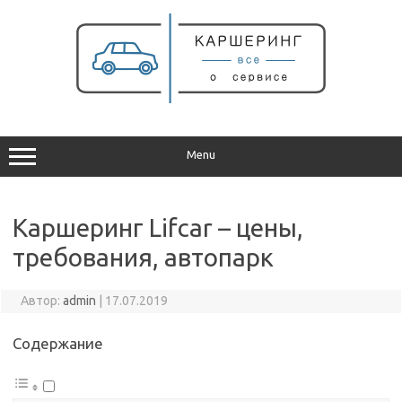
Перейти
к
содержимому
Menu
Каршеринг Lifcar – цены,
требования, автопарк
Автор:
admin
|
17.07.2019
Содержание